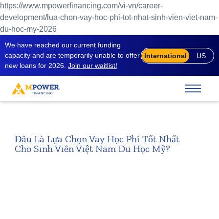
https://www.mpowerfinancing.com/vi-vn/career-
development/lua-chon-vay-hoc-phi-tot-nhat-sinh-vien-viet-nam-
du-hoc-my-2026
We have reached our current funding
capacity and are temporarily unable to offer
International
US
new loans for 2026.
Join our waitlist!
Đâu Là Lựa Chọn Vay Học Phí Tốt Nhất
Cho Sinh Viên Việt Nam Du Học Mỹ?