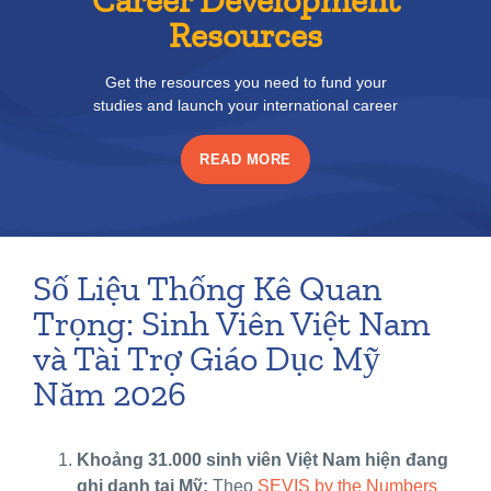
Career Development
Resources
Get the resources you need to fund your
studies and launch your international career
READ MORE
Số Liệu Thống Kê Quan
Trọng: Sinh Viên Việt Nam
và Tài Trợ Giáo Dục Mỹ
Năm 2026
Khoảng 31.000 sinh viên Việt Nam hiện đang
ghi danh tại Mỹ:
Theo
SEVIS by the Numbers