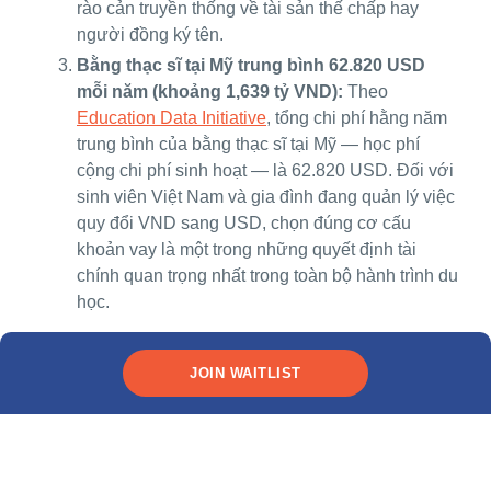
rào cản truyền thống về tài sản thế chấp hay
người đồng ký tên.
Bằng thạc sĩ tại Mỹ trung bình 62.820 USD
mỗi năm (khoảng 1,639 tỷ VND):
Theo
Education Data Initiative
, tổng chi phí hằng năm
trung bình của bằng thạc sĩ tại Mỹ — học phí
cộng chi phí sinh hoạt — là 62.820 USD. Đối với
sinh viên Việt Nam và gia đình đang quản lý việc
quy đổi VND sang USD, chọn đúng cơ cấu
khoản vay là một trong những quyết định tài
chính quan trọng nhất trong toàn bộ hành trình du
học.
Các Lựa Chọn Vay Dành Cho
JOIN WAITLIST
Sinh Viên Việt Nam Có Kế
Hoạch Du Học Mỹ